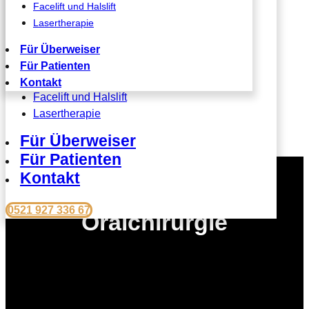
Facelift und Halslift
Faltenbehandlung (BOTOX, Filler),
Lasertherapie
Augenlidstraffung
Fadenlift
Für Überweiser
Vampirlift
Für Patienten
Bullhorn Liplift
Kontakt
Facelift und Halslift
Lasertherapie
Für Überweiser
Für Patienten
Kontakt
0521 927 336 67
Oralchirurgie