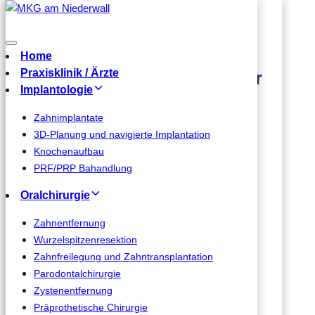
Skip links
MKG am Niederwall
Skip to primary navigation
Home
Skip to content
Praxisklinik / Ärzte
Mo-Do 08-18 Uhr | Fr 08-16 Uhr
Implantologie
Zahnimplantate
Home
3D-Planung und navigierte Implantation
Praxisklinik / Ärzte
Knochenaufbau
Implantologie
PRF/PRP Bahandlung
Oralchirurgie
Zahnimplantate
3D-Planung und navigierte Implantation
Zahnentfernung
Knochenaufbau
Wurzelspitzenresektion
PRF/PRP Bahandlung
Zahnfreilegung und Zahntransplantation
Parodontalchirurgie
Oralchirurgie
Zystenentfernung
Zahnentfernung
Präprothetische Chirurgie