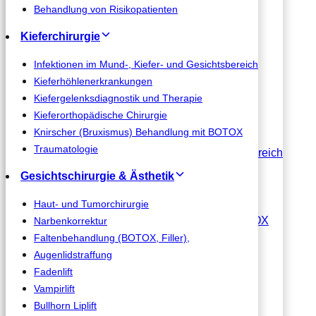
Wurzelspitzenresektion
Behandlung von Risikopatienten
Zahnfreilegung und Zahntransplantation
Kieferchirurgie
Parodontalchirurgie
Zystenentfernung
Infektionen im Mund-, Kiefer- und Gesichtsbereich
Präprothetische Chirurgie
Kieferhöhlenerkrankungen
Behandlung von Risikopatienten
Kiefergelenksdiagnostik und Therapie
Kieferorthopädische Chirurgie
Kieferchirurgie
Knirscher (Bruxismus) Behandlung mit BOTOX
Traumatologie
Infektionen im Mund-, Kiefer- und Gesichtsbereich
Kieferhöhlenerkrankungen
Gesichtschirurgie & Ästhetik
Kiefergelenksdiagnostik und Therapie
Kieferorthopädische Chirurgie
Haut- und Tumorchirurgie
Knirscher (Bruxismus) Behandlung mit BOTOX
Narbenkorrektur
Traumatologie
Faltenbehandlung (BOTOX, Filler),
Augenlidstraffung
Gesichtschirurgie & Ästhetik
Fadenlift
Vampirlift
Haut- und Tumorchirurgie
Bullhorn Liplift
Narbenkorrektur