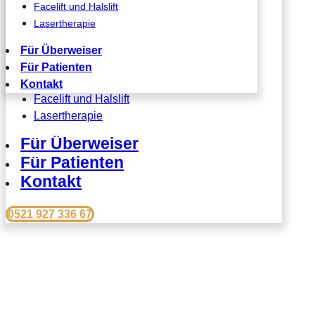
Facelift und Halslift
Faltenbehandlung (BOTOX, Filler),
Lasertherapie
Augenlidstraffung
Fadenlift
Für Überweiser
Vampirlift
Für Patienten
Bullhorn Liplift
Kontakt
Facelift und Halslift
Lasertherapie
Für Überweiser
Für Patienten
Kontakt
0521 927 336 67