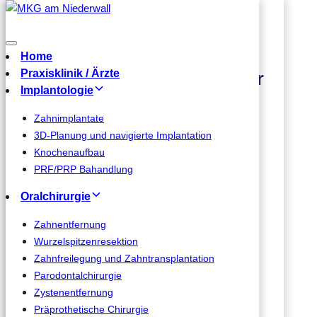
Skip links
MKG am Niederwall
Skip to primary navigation
Home
Skip to content
Praxisklinik / Ärzte
Mo-Do 08-18 Uhr | Fr 08-16 Uhr
Implantologie
Zahnimplantate
Home
3D-Planung und navigierte Implantation
Praxisklinik / Ärzte
Knochenaufbau
Implantologie
PRF/PRP Bahandlung
Oralchirurgie
Zahnimplantate
3D-Planung und navigierte Implantation
Zahnentfernung
Knochenaufbau
Wurzelspitzenresektion
PRF/PRP Bahandlung
Zahnfreilegung und Zahntransplantation
Parodontalchirurgie
Oralchirurgie
Zystenentfernung
Zahnentfernung
Präprothetische Chirurgie