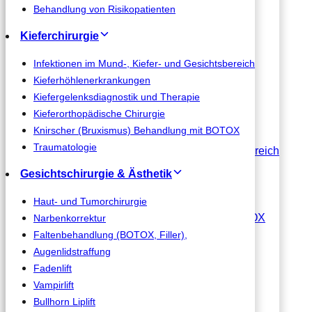
Wurzelspitzenresektion
Behandlung von Risikopatienten
Zahnfreilegung und Zahntransplantation
Kieferchirurgie
Parodontalchirurgie
Zystenentfernung
Infektionen im Mund-, Kiefer- und Gesichtsbereich
Präprothetische Chirurgie
Kieferhöhlenerkrankungen
Behandlung von Risikopatienten
Kiefergelenksdiagnostik und Therapie
Kieferorthopädische Chirurgie
Kieferchirurgie
Knirscher (Bruxismus) Behandlung mit BOTOX
Traumatologie
Infektionen im Mund-, Kiefer- und Gesichtsbereich
Kieferhöhlenerkrankungen
Gesichtschirurgie & Ästhetik
Kiefergelenksdiagnostik und Therapie
Kieferorthopädische Chirurgie
Haut- und Tumorchirurgie
Knirscher (Bruxismus) Behandlung mit BOTOX
Narbenkorrektur
Traumatologie
Faltenbehandlung (BOTOX, Filler),
Augenlidstraffung
Gesichtschirurgie & Ästhetik
Fadenlift
Vampirlift
Haut- und Tumorchirurgie
Bullhorn Liplift
Narbenkorrektur