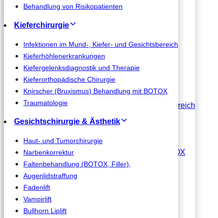
Wurzelspitzenresektion
Behandlung von Risikopatienten
Zahnfreilegung und Zahntransplantation
Kieferchirurgie
Parodontalchirurgie
Zystenentfernung
Infektionen im Mund-, Kiefer- und Gesichtsbereich
Präprothetische Chirurgie
Kieferhöhlenerkrankungen
Behandlung von Risikopatienten
Kiefergelenksdiagnostik und Therapie
Kieferorthopädische Chirurgie
Kieferchirurgie
Knirscher (Bruxismus) Behandlung mit BOTOX
Traumatologie
Infektionen im Mund-, Kiefer- und Gesichtsbereich
Kieferhöhlenerkrankungen
Gesichtschirurgie & Ästhetik
Kiefergelenksdiagnostik und Therapie
Kieferorthopädische Chirurgie
Haut- und Tumorchirurgie
Knirscher (Bruxismus) Behandlung mit BOTOX
Narbenkorrektur
Traumatologie
Faltenbehandlung (BOTOX, Filler),
Augenlidstraffung
Gesichtschirurgie & Ästhetik
Fadenlift
Vampirlift
Haut- und Tumorchirurgie
Bullhorn Liplift
Narbenkorrektur