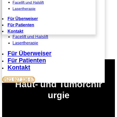
Facelift und Halslift
Faltenbehandlung (BOTOX, Filler),
Lasertherapie
Augenlidstraffung
Fadenlift
Für Überweiser
Vampirlift
Für Patienten
Bullhorn Liplift
Kontakt
Facelift und Halslift
Lasertherapie
Für Überweiser
Für Patienten
Kontakt
0521 927 336 67
Haut- und Tumorchir
urgie