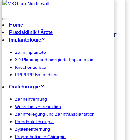
Skip links
MKG am Niederwall
Skip to primary navigation
Home
Skip to content
Praxisklinik / Ärzte
Mo-Do 08-18 Uhr | Fr 08-16 Uhr
Implantologie
Zahnimplantate
Home
3D-Planung und navigierte Implantation
Praxisklinik / Ärzte
Knochenaufbau
Implantologie
PRF/PRP Bahandlung
Oralchirurgie
Zahnimplantate
3D-Planung und navigierte Implantation
Zahnentfernung
Knochenaufbau
Wurzelspitzenresektion
PRF/PRP Bahandlung
Zahnfreilegung und Zahntransplantation
Parodontalchirurgie
Oralchirurgie
Zystenentfernung
Zahnentfernung
Präprothetische Chirurgie